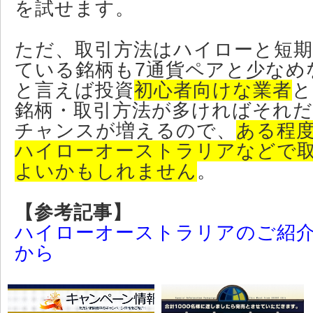
を試せます。
ただ、取引方法はハイローと短
ている銘柄も7通貨ペアと少なめ
と言えば投資
初心者向けな業者
と
銘柄・取引方法が多ければそれ
チャンスが増えるので、
ある程
ハイローオーストラリアなどで
よいかもしれません
。
【参考記事】
ハイローオーストラリアのご紹
から