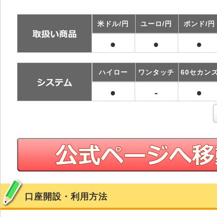
米ドル/円
ユーロ/円
ポンド/円
●
●
●
ハイロー
ワンタッチ
60セカン
●
-
●
口座開設・利用方法