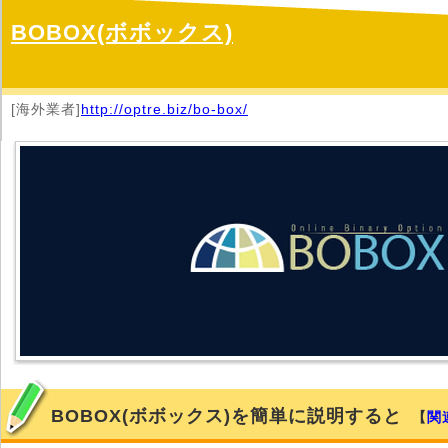
BOBOX(ボボックス)
[海外業者]
http://optre.biz/bo-box/
BOBOX(ボボックス)を簡単に説明すると
【
関