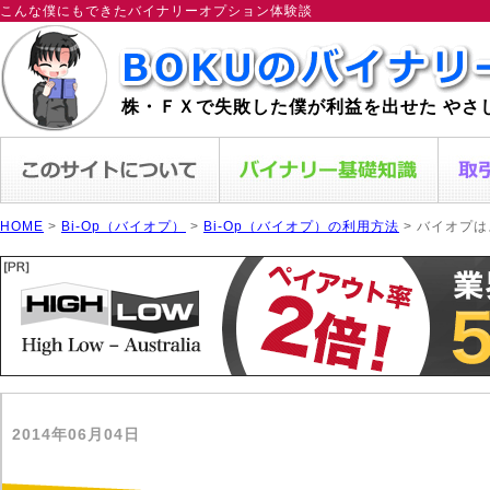
こんな僕にもできたバイナリーオプション体験談
株・ＦＸで失敗した僕が利益を出せた やさ
HOME
>
Bi-Op（バイオプ）
>
Bi-Op（バイオプ）の利用方法
> バイオプ
2014年06月04日