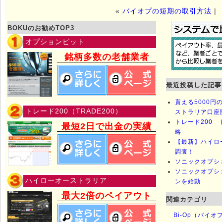
«
バイオプの短期の取引方法
|
BOKUのお勧めTOP3
オプションビット
銘柄多数の老舗業者
最近投稿した記事
貰える5000
トレード200（TRADE200）
ストラリア口座
トレード200 
最短2日で出金の実績
略
【最新】ハイロ
調査！
ソニックオプシ
ソニックオプシ
ハイローオーストラリア
ンを始動
最大2倍のペイアウト
関連カテゴリ
Bi-Op（バイ