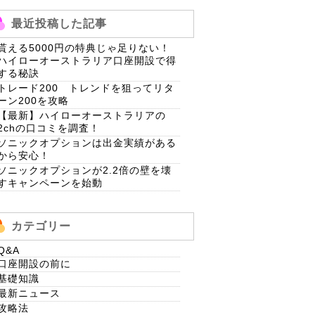
最近投稿した記事
貰える5000円の特典じゃ足りない！
ハイローオーストラリア口座開設で得
する秘訣
トレード200 トレンドを狙ってリタ
ーン200を攻略
【最新】ハイローオーストラリアの
2chの口コミを調査！
ソニックオプションは出金実績がある
から安心！
ソニックオプションが2.2倍の壁を壊
すキャンペーンを始動
カテゴリー
Q&A
口座開設の前に
基礎知識
最新ニュース
攻略法