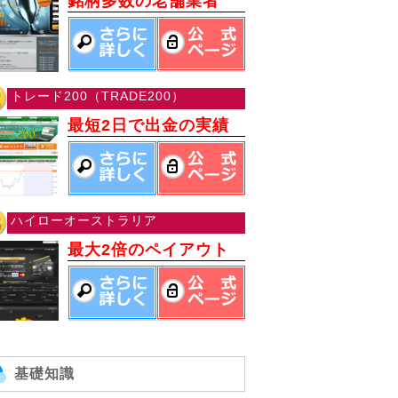
銘柄多数の老舗業者
トレード200（TRADE200）
最短2日で出金の実績
ハイローオーストラリア
最大2倍のペイアウト
基礎知識