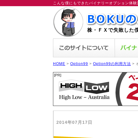
こんな僕にもできたバイナリーオプション体験
株・ＦＸで失敗した
HOME
>
Option99
>
Option99の利用方法
>
2014年07月17日