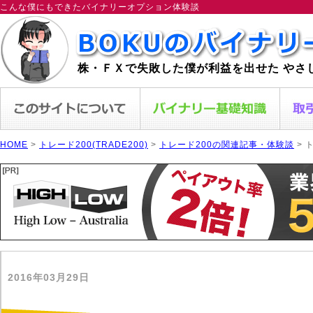
こんな僕にもできたバイナリーオプション体験談
株・ＦＸで失敗した僕が利益を出せた やさ
HOME
>
トレード200(TRADE200)
>
トレード200の関連記事・体験談
> 
2016年03月29日