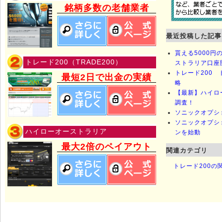
銘柄多数の老舗業者
最近投稿した記事
貰える5000
トレード200（TRADE200）
ストラリア口座
トレード200 
最短2日で出金の実績
略
【最新】ハイロ
調査！
ソニックオプシ
ソニックオプシ
ハイローオーストラリア
ンを始動
最大2倍のペイアウト
関連カテゴリ
トレード200の