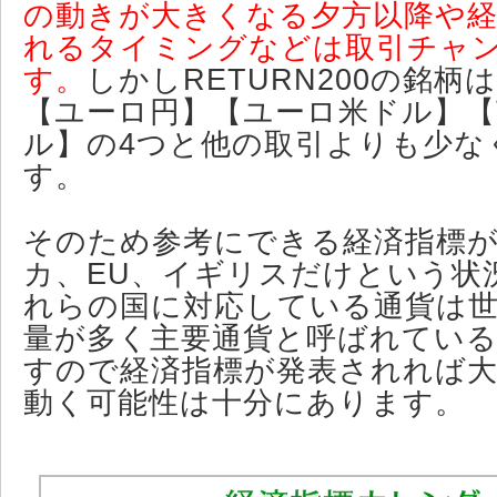
の動きが大きくなる夕方以降や経
れるタイミングなどは取引チャ
す。
しかしRETURN200の銘柄
【ユーロ円】【ユーロ米ドル】
ル】の4つと他の取引よりも少な
す。
そのため参考にできる経済指標
カ、EU、イギリスだけという状
れらの国に対応している通貨は
量が多く主要通貨と呼ばれてい
すので経済指標が発表されれば
動く可能性は十分にあります。