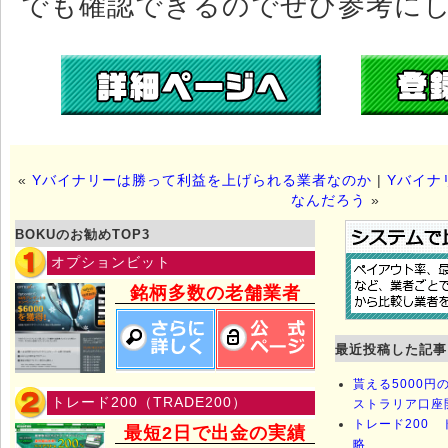
でも確認できるのでぜひ参考に
«
Yバイナリーは勝って利益を上げられる業者なのか
|
Yバイナ
なんだろう
»
BOKUのお勧めTOP3
オプションビット
銘柄多数の老舗業者
最近投稿した記事
貰える5000
トレード200（TRADE200）
ストラリア口座
トレード200 
最短2日で出金の実績
略