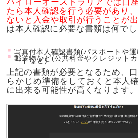
ハイローオーストラリアでは口
たら本人確認を行う必要があり
ないと入金や取引が行うことが
は本人確認に必要な書類は何で
写真付本人確認書類(パスポートや運
郵送物など(公共料金やクレジットカ
ードなど)
上記の書類が必要となるため、口
らかじめ準備をしておくと本人
に出来る可能性が高くなります