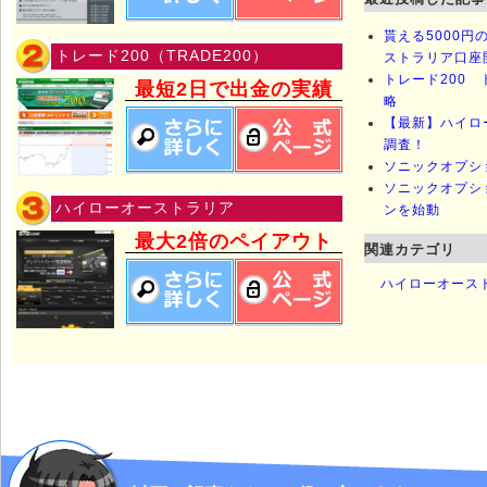
貰える5000
トレード200（TRADE200）
ストラリア口座
トレード200 
最短2日で出金の実績
略
【最新】ハイロ
調査！
ソニックオプシ
ソニックオプシ
ハイローオーストラリア
ンを始動
最大2倍のペイアウト
関連カテゴリ
ハイローオース