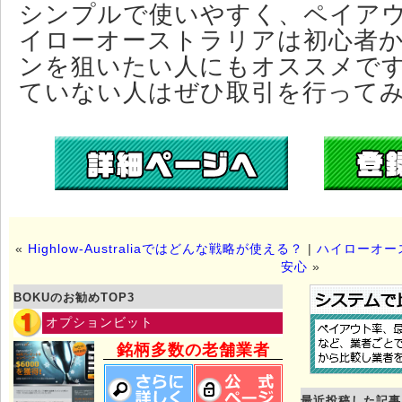
シンプルで使いやすく、ペイア
イローオーストラリアは初心者
ンを狙いたい人にもオススメで
ていない人はぜひ取引を行って
«
Highlow-Australiaではどんな戦略が使える？
|
ハイローオー
安心
»
BOKUのお勧めTOP3
オプションビット
銘柄多数の老舗業者
最近投稿した記事