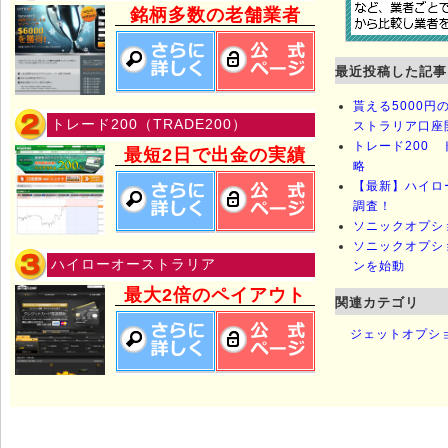
銘柄多数の老舗業者
最近投稿した記事
貰える5000
トレード200（TRADE200）
ストラリア口座
トレード200 
最短2日で出金の実績
略
【最新】ハイロ
調査！
ソニックオプシ
ソニックオプシ
ハイローオーストラリア
ンを始動
最大2倍のペイアウト
関連カテゴリ
ジェットオプシ