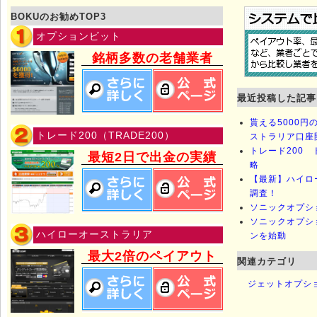
BOKUのお勧めTOP3
オプションビット
銘柄多数の老舗業者
最近投稿した記事
貰える5000
トレード200（TRADE200）
ストラリア口座
トレード200 
最短2日で出金の実績
略
【最新】ハイロ
調査！
ソニックオプシ
ソニックオプシ
ハイローオーストラリア
ンを始動
最大2倍のペイアウト
関連カテゴリ
ジェットオプシ