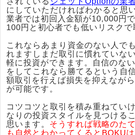
されている
ジェットOptionの業
にしていただければわかると思
業者では初回入金額が10,000円
100円と初心者でも低いリスク
これならあまり資金のない人で
れますしまだ取引に慣れていな
軽に投資ができます。自信のな
をしてこれなら勝てるという自
額取引を行えば損失を抑えなが
が可能です。
コツコツと取引を積み重ねてい
なりの投資スタイルを見つける
思います。
そうすれば戦略のた
も自然とわかってくるとBOKU